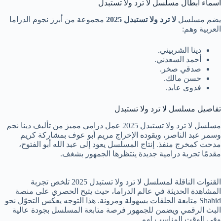
أسماء أبطال مسلسل لا ترد ولا تستبدل
يضم مسلسل
لا ترد ولا تستبدل 2025
مجموعة من أبرز نجوم الدراما
العربية وهم:
دينا الشربيني.
أحمد السعدني.
صدقي صخر.
حسن مالك.
فدوى عابد.
تفاصيل مسلسل لا ترد ولا تستبدل
مسلسل لا ترد ولا تستبدل 2025 عمل درامي مميز من تأليف دينا نجم
وسمر عبد الناصر، ويقوده الإخراج مريم أبو عوف بمشاركة كريم
مدحت كمخرج منفذ. إنتاج المسلسل يعود إلى عبد الله أبو الفتوح،
مقدمًا تجربة درامية جديدة ينتظرها الجمهور بشغف.
القنوات الناقلة لمسلسل لا ترد ولا تستبدل 2025 تلخص تجربة
المشاهدة الحديثة في عالم الدراما، حيث يتيح الحصري على منصة
Shahid متابعة الحلقات بسهولة ومرونة. هذا التوجه يعكس التحوّل نحو
البث الرقمي ويضمن للجمهور فرصة متابعة المسلسل بجودة عالية
وفي الوقت المناسب لهم.