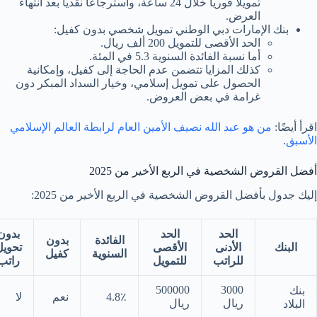
تمويلا فوريا خلال 24 ساعة، واسترجاعا نقديا بعد انتهاء
العرض.
بنك الإمارات دبي الوطني تمويل شخصي بدون كفيل:
الحد الأقصى للتمويل 200 ألف ريال.
أما نسبة الفائدة السنوية 5.3 في المئة.
كذلك المزايا تتضمن عدم الحاجة إلى كفيل، وإمكانية
الحصول على تمويل إسلامي، وخيار السداد المبكر دون
غرامة في بعض العروض.
اقرأ أيضًا:
من هو عبد الله نصيف الأمين العام لرابطة العالم الإسلامي
الأسبق
.
أفضل القروض الشخصية في الربع الأخير من 2025
إليك جدول بأفضل القروض الشخصية في الربع الأخير من 2025:
الحد
الحد
بدون
الفائدة
بدون
البنك
الأدنى
الأقصى
تحويل
السنوية
كفيل
للراتب
للتمويل
راتب
500000
3000
بنك
4.8٪
نعم
لا
ريال
ريال
البلاد