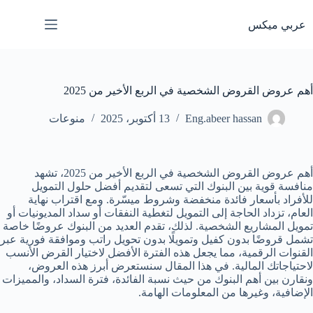
لتجاوز
لى
عربي ميكس
لمحتوى
⁩أهم عروض القروض الشخصية في الربع الأخير من 2025
Eng.abeer hassan
13 أكتوبر، 2025
منوعات
⁩أهم عروض القروض الشخصية في الربع الأخير من 2025، تشهد
منافسة قوية بين البنوك التي تسعى لتقديم أفضل حلول التمويل
للأفراد بأسعار فائدة منخفضة وشروط ميسّرة. ومع اقتراب نهاية
العام، تزداد الحاجة إلى التمويل لتغطية النفقات أو سداد المديونيات أو
تمويل المشاريع الشخصية. لذلك، تقدم العديد من البنوك عروضًا خاصة
تشمل قروضًا بدون كفيل وتمويلًا بدون تحويل راتب وموافقة فورية عبر
القنوات الرقمية، مما يجعل هذه الفترة الأفضل لاختيار القرض الأنسب
لاحتياجاتك المالية. في هذا المقال سنستعرض أبرز هذه العروض،
ونقارن بين أهم البنوك من حيث نسبة الفائدة، فترة السداد، والمميزات
الإضافية، وغيرها من المعلومات الهامة.