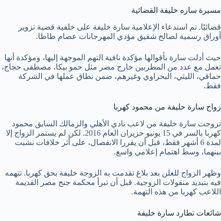
مسيرة ساره خليفة القضائية
قضائيًا. تم استدعاء الإعلامية سارة خليفة على خلفية قضية تزوير
أوراق رسمية لصالح شقيق مؤدي المهرجانات عصام طاطا.
حيث أدلت سارة بأقوالها مؤكدة نافية التهم الموجهة إليها، ومؤكدة أنها
تعمل مع عدد من المطربين خارج مصر مثل حمو بيكا، مصطفى حجاج،
حماقي، الليثي، البحراوي وغيرهم، ضمن نطاق عملها في الشركة
فقط.
زواج سارة حليفة من محمود كهربا
تزوجت سارة خليفة من لاعب نادي الأهلي والزمالك السابق محمود
كهربا بالسر في 15 يونيو حزيران العام 2016. لكن لم يستمر الزواج إلا
لمدة 6 أشهر فقط، قبل أن يقررا الانفصال، على أثر خلافات نشبت
بينهما، وسط اهتمام إعلامي واسع.
وظهر الزواج للعلن بعد بلاغ تقدمت به الزوجة خليفة بحق كهربا. تتهمه
فيه بتبديد منقولات الزوجية. قبل أن تبرأ محكمة جنح مصر القديمة
اللاعب كهربا من هذه التهمة.
شائعات تطارد سارة خليفة