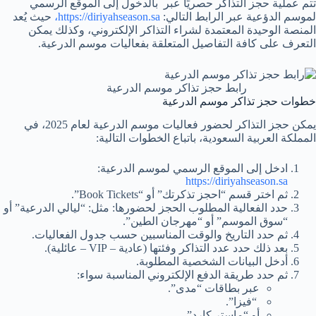
تتم عملية حجز التذاكر حصريًا عبر بالدخول إلى الموقع الرسمي
لموسم الدؤعية عبر الرابط التالي:
https://diriyahseason.sa،
حيث يُعد
المنصة الوحيدة المعتمدة لشراء التذاكر الإلكتروني، وكذلك يمكن
التعرف على كافة التفاصيل المتعلقة بفعاليات موسم الدرعية.
رابط حجز تذاكر موسم الدرعية
خطوات حجز تذاكر موسم الدرعية
يمكن حجز التذاكر لحضور فعاليات موسم الدرعية لعام 2025، في
المملكة العربية السعودية، باتباع الخطوات التالية:
ادخل إلى الموقع الرسمي لموسم الدرعية:
https://diriyahseason.sa
ثم اختر قسم “احجز تذكرتك” أو “Book Tickets”.
حدد الفعالية المطلوب الحجز لحضورها: مثل: “ليالي الدرعية” أو
“سوق الموسم” أو “مهرجان الطين”.
ثم حدد التاريخ والوقت المناسبين حسب جدول الفعاليات.
بعد ذلك حدد عدد التذاكر وفئتها (عادية – VIP – عائلية).
أدخل البيانات الشخصية المطلوبة.
ثم حدد طريقة الدفع الإلكتروني المناسبة سواء:
عبر بطاقات “مدى”.
“فيزا”.
أو “ماستر كارد”.