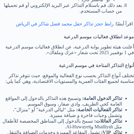
بعد ذلك قم باستلام التذاكر عبر البريد الإلكتروني أو قم تحميلها
من حساب المستخدم.
اقرأ أيضًا:
رابط حجز تذاكر حفل محمد فضل شاكر في الرياض
موعد انطلاق فعاليات موسم الدرعية
أعلنت هيئة تطوير بوابة الدرعية، عن انطلاق فعاليات موسم الدرعية
في 1 نوفمبر 2025 تحت شعار «عزك وملفاك».
أنواع التذاكر المتاحة في موسم الدرعية
تختلف أنواع التذاكر بحسب نوع الفعالية والموقع، حيث تتوفر تذاكر
مناسبة لجميع الفئات العمرية والمستويات الاقتصادية، وهي كما يلي:
تذاكر الدخول العامة:
وتسمح هذه التذاكر بالدخول إلى المواقع
العامة كحي الطريف، وادي صفار، وسوق الموسم.
تذاكر الفعاليات الخاصة:
مثل “ليالي الدرعية” أو “منزال”،
وتشمل وجبات فاخرة و ضيافة مميزة.
تذاكر العائلات:
تسمح بالدخول إلى المناطق المخصصة للأطفال
مثل Msalliyah وAl-Huwayett.
تذاكر VIP:
تشمل المقاعد المميزة وخدمات الضيافة والتنقل