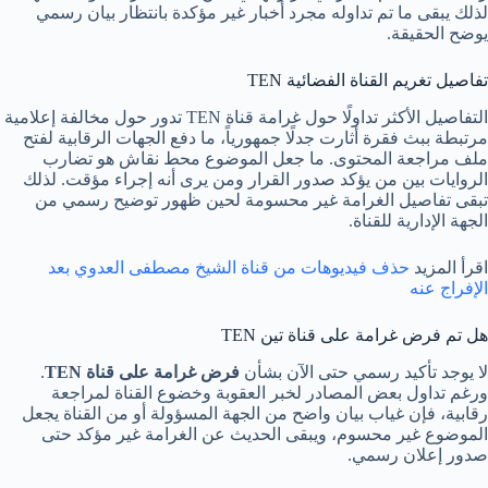
لذلك يبقى ما تم تداوله مجرد أخبار غير مؤكدة بانتظار بيان رسمي
يوضح الحقيقة.
تفاصيل تغريم القناة الفضائية TEN
التفاصيل الأكثر تداولًا حول غرامة قناة TEN تدور حول مخالفة إعلامية
مرتبطة ببث فقرة أثارت جدلًا جمهورياً، ما دفع الجهات الرقابية لفتح
ملف مراجعة المحتوى. ما جعل الموضوع محط نقاش هو تضارب
الروايات بين من يؤكد صدور القرار ومن يرى أنه إجراء مؤقت. لذلك
تبقى تفاصيل الغرامة غير محسومة لحين ظهور توضيح رسمي من
الجهة الإدارية للقناة.
اقرأ المزيد
حذف فيديوهات من قناة الشيخ مصطفى العدوي بعد
الإفراج عنه
هل تم فرض غرامة على قناة تين TEN
لا يوجد تأكيد رسمي حتى الآن بشأن
فرض غرامة على قناة TEN
.
ورغم تداول بعض المصادر لخبر العقوبة وخضوع القناة لمراجعة
رقابية، فإن غياب بيان واضح من الجهة المسؤولة أو من القناة يجعل
الموضوع غير محسوم، ويبقى الحديث عن الغرامة غير مؤكد حتى
صدور إعلان رسمي.