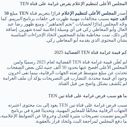
المجلس الأعلى لتنظيم الإعلام يفرض غرامة على قناة TEN
أصدر
المجلس الأعلى لتنظيم الإعلام
قرارًا بتغريم قناة
TEN
مبلغ
50
ألف جنيه
بسبب مخالفات مهنية ظهرت في حلقات برنامج
البريمو
. كما
وجّه المجلس إنذارًا لحسابات “نجم الجماهير”، ومنع ظهور رضا عبد
العال وأبو المعاطي زكي في أي وسيلة إعلامية لمدة شهرين. إضافة
إلى ذلك، تمت مخاطبة نقابة الصحفيين لاتخاذ الإجراءات المناسبة
بشأن المحتوى الذي يقدمه أبو المعاطي زكي.
كم قيمة غرامة قناة TEN الفضائية 2025
لم تُعلَن قيمة غرامة قناة TEN الفضائية لعام 2025 رسميًا ولمن
المحلس الأعلى أفصح عنها بحدود 50 ألف جنيه.لكن بعض الصفحات
تحدثت عن مبلغ متوسط فرضته الجهات الرقابية، بينما نفى آخرون
وجود أي قيمة محددة. التضارب في التصريحات يؤكد أن ملف الغرامة
لم يُكشف بشكل واضح من قبل القناة.
ما هو سبب فرض غرامة على قناة تين TEN
سبب فرض غرامة على قناة تين TEN يعود إلى بث محتوى اعتبرته
الجهات الرقابية مخالفًا للمعايير المهنية، وتحديدًا فقرة في برنامج
البريمو تضمنت تصريحات مثيرة للجدل وخروجًا عن الضوابط الإعلامية،
ما دفع المجلس لمراجعة البث واتخاذ قرار بالعقوبة.