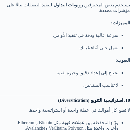
يستخدم بعض المحترفين
روبوتات التداول
لتنفيذ الصفقات بناءً على
مؤشرات محددة.
المميزات:
سرعة عالية ودقة في تنفيذ الأوامر.
تعمل حتى أثناء غيابك.
العيوب:
تحتاج إلى إعداد دقيق وخبرة تقنية.
لا تناسب المبتدئين.
10. استراتيجية التنويع (Diversification)
لا تضع كل أموالك في عملة واحدة أو استراتيجية واحدة.
وزّع المحفظة بين
عملات قوية
مثل Bitcoin وEthereum،
وأخرى
واعدة
مثل Polygon وVeChain وAvalanche.