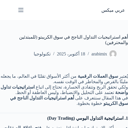
لتجاوز
لى
عربي ميكس
لمحتوى
أهم استراتيجيات التداول الناجح في سوق الكريبتو (للمبتدئين
والمحترفين)
arabimix
18 أكتوبر، 2025
تكنولوجيا
يُعتبر
سوق العملات الرقمية
من أكثر الأسواق تقلبًا في العالم، ما يجعله
مليئًا بالفرص والمخاطر في الوقت نفسه.
ولكي تحقق الربح وتتفادى الخسارة، تحتاج إلى اتباع
استراتيجيات تداول
واضحة
تعتمد على التحليل والانضباط، وليس العاطفة أو الحظ.
في هذا المقال سنتعرف على
أهم استراتيجيات التداول الناجح في
سوق الكريبتو
خطوة بخطوة.
1. استراتيجية التداول اليومي (Day Trading)
هي من أكثر الاستراتيجيات انتشارًا، وتعتمد على
فتح وإغلاق الصفقات